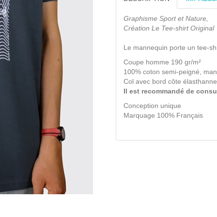
Graphisme Sport et Nature,
Création Le Tee-shirt Original
Le mannequin porte un tee-shir
Coupe homme 190 gr/m²
100% coton semi-peigné, man
Col avec bord côte élasthanne
Il est recommandé de consult
Conception unique
Marquage 100% Français