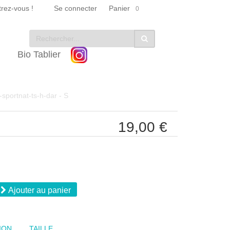
trez-vous !
Se connecter
Panier
0
Bio Tablier
-sportnat-ts-h-dar
- S
19,00 €
Ajouter au panier
ION
TAILLE