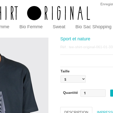
Enregis
omme
Bio Femme
Sweat
Bio Sac Shopping
Sport et nature
Réf.:
tee-shirt-original-061-01-33
Taille
Quantité
DESCRIPTION
IMPRESS